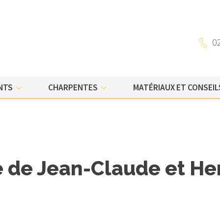
Charpente traditionnelle
0
b
Charpente bois lamellé-collé
Charpente métallique
NTS
CHARPENTES
MATÉRIAUX ET CONSEIL
ture
e de Jean-Claude et He