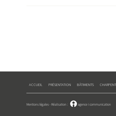
ACCUEIL
PRÉSENTATION
BÂTIMENTS
CHARPENT
W
Mentions légales
-
Réalisation :
agence i communication