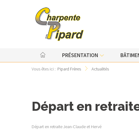
Société
Porcherie
Sécurité
Poulailler
Nos partenaires
Bâtiment à veaux
PRÉSENTATION
BÂTIME
7
Fosse couverte
Vous êtes ici :
Pipard Frères
F
Actualités
Bâtiment industriel
Abri de piscine avec toi
Départ en retrait
végétalisée
Départ en retraite Jean-Claude et Hervé