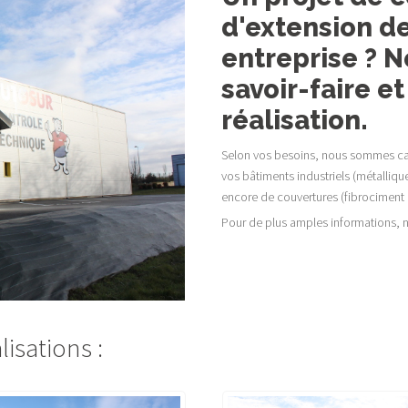
d'extension de
entreprise ? 
savoir-faire et
réalisation.
Selon vos besoins, nous sommes cap
vos bâtiments industriels (métalliq
encore de couvertures (fibrociment 
Pour de plus amples informations, n
isations :