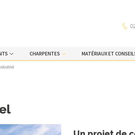
Charpente traditionnelle
0
b
Charpente bois lamellé-collé
Charpente métallique
NTS
CHARPENTES
MATÉRIAUX ET CONSEIL
ndustriel
ture
el
Un projet de 