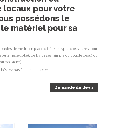
 locaux pour votre
Nous possédons le
 le matériel pour sa
ables de mettre en place différents types d'ossatures pour
ue ou lamellé-collé), de bardages (simple ou double peau) ou
ou bac acier).
'hésitez pas à nous contacter.
Demande de devis